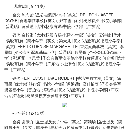
-儿童B组( 9-11岁)
金奖:陈海萤 [圣公会蒙恩小学] (英文); DE LEON JASTER
DAYNE [香港潮商学校] (英文); 郑芊雪 [优才(杨殷有娣)书院小学部]
(普通话); 黄莉澄 [优才(杨殷有娣)书院小学部] (广东话)
银奖:余梓淇 [优才(杨殷有娣)书院小学部] (英文); 梁诗敏 [优才
(杨殷有娣)书院小学部] (英文); 梁天儿 [优才(杨殷有娣)书院小学部]
(英文); PERIDO DENISE MARGARETTE [香港潮商学校] (英文); 李
恩帼 [圣公会将军澳基德小学] (普通话); 顾旻瑶 [圣公会田湾始南小
学] (普通话); 李恩萱 [圣公会将军澳基德小学] (普通话); 何允祈 [优才
(杨殷有娣)书院小学部] (广东话); 杜沛怡 [优才(杨殷有娣)书院小学
部] (广东话)
铜奖:PENTECOST JAKE ROBERT [香港潮商学校] (英文); 陈
雨果 [优才(杨殷有娣) 书院小学部] (普通话); 高佳怡萱 [圣公会将军
澳基德小学] (普通话); 李恩语 [优才(杨殷有娣) 书院小学部] (广东
话); 罗德曼 [葛量洪校友会黄埔学校] (广东话)
-少年组( 12-15岁)
金奖:谢康乔 [圣士提反女子中学] (英文); 简颖瑜 [圣士提反书院
附属小学] (英文); 陈浸芳 [赛马会万钧毅智书院] (普通话); 朱昱峰 [苏