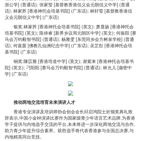
浙公学] (普通话); 张家莹 [基督教香港信义会元朗信义中学] (普通
话); 林家荞 [香港神托会培基书院] (广东话); 林轩莹 [基督教香港信
义会元朗信义中学] (广东话)
银奖:林家荞 [香港神托会培基书院] (英文); 萧显扬 [香港神托会
培基书院] (英文); 陈倬睿 [新界乡议局元朗区中学] (英文); 何振阳 [赛
马会万钧毅智书院] (普通话); 杨雅雯 [东莞同乡会方树泉学校] (普通
话); 何嘉茵 [佛教孔仙洲纪念中学] (广东话); 吴芷彤 [香港神托会培
基书院] (广东话)
铜奖:陳苡雅 [香港培道中学] (英文); 谢紫来 [香港神托会培基书
院] (英文); 刁阳阳 [赛马会万钧毅智书院] (普通话); 林允儿 [迦密中
学] (广东话)
推动两地交流培育未来演讲人才
香港专业演讲及培训师协会创会会长邱启鸿院士於颁奖典礼致
辞表示,中国小金钟演讲比赛作为国家级青少年语言艺术品牌,为香港
学子提供与内地选手交流的平台,未来将进一步深化两地交流与合作,
助力青少年提升综合素养。获胜选手将代表香港参与全国总决赛,与
内地精英同台竞技。