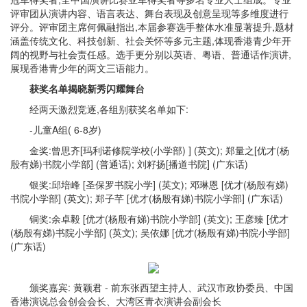
评审团从演讲内容、语言表达、舞台表现及创意呈现等多维度进行
评分。评审团主席何佩融指出,本届参赛选手整体水准显著提升,题材
涵盖传统文化、科技创新、社会关怀等多元主题,体现香港青少年开
阔的视野与社会责任感。选手更分别以英语、粤语、普通话作演讲,
展现香港青少年的两文三语能力。
获奖名单揭晓新秀闪耀舞台
经两天激烈竞逐,各组别获奖名单如下:
-儿童A组( 6-8岁)
金奖:曾思齐[玛利诺修院学校(小学部) ] (英文); 郑量之[优才(杨
殷有娣)书院小学部] (普通话); 刘籽扬[播道书院] (广东话)
银奖:邱培峰 [圣保罗书院小学] (英文); 邓琳恩 [优才(杨殷有娣)
书院小学部] (英文); 郑子芊 [优才(杨殷有娣)书院小学部] (广东话)
铜奖:余卓毅 [优才(杨殷有娣)书院小学部] (英文); 王彦臻 [优才
(杨殷有娣)书院小学部] (英文); 吴依娜 [优才(杨殷有娣)书院小学部]
(广东话)
颁奖嘉宾: 黄颖君 - 前东张西望主持人、武汉市政协委员、中国
香港演说总会创会会长、大湾区青衣演讲会副会长