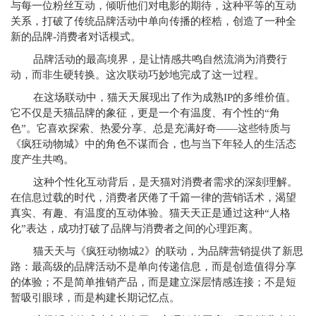
与每一位粉丝互动，倾听他们对电影的期待，这种平等的互动
关系，打破了传统品牌活动中单向传播的桎梏，创造了一种全
新的品牌-消费者对话模式。
品牌活动的最高境界，是让情感共鸣自然流淌为消费行
动，而非生硬转换。这次联动巧妙地完成了这一过程。
在这场联动中，猫天天展现出了作为成熟IP的多维价值。
它不仅是天猫品牌的象征，更是一个有温度、有个性的“角
色”。它喜欢探索、热爱分享、总是充满好奇——这些特质与
《疯狂动物城》中的角色不谋而合，也与当下年轻人的生活态
度产生共鸣。
这种个性化互动背后，是天猫对消费者需求的深刻理解。
在信息过载的时代，消费者厌倦了千篇一律的营销话术，渴望
真实、有趣、有温度的互动体验。猫天天正是通过这种“人格
化”表达，成功打破了品牌与消费者之间的心理距离。
猫天天与《疯狂动物城2》的联动，为品牌营销提供了新思
路：最高级的品牌活动不是单向传递信息，而是创造值得分享
的体验；不是简单推销产品，而是建立深层情感连接；不是短
暂吸引眼球，而是构建长期记忆点。