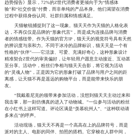
趋势报告》显示，72%的Z世代消费者更倾向于为“情感体
验”和“社交价值”付费，而非单纯的
产品本身
。他们渴望在消费
过程中获得身份认同、
社群归属
和
情感满足
。
天猫敏锐捕捉到了这一
现象
。猫天天作为天猫的人格化表
达，不再仅仅是品牌的“形象代言”，而是成为连接品牌与消费
者的情感纽带。作为天猫的官方IP，猫天天的视觉符号具有天然
的辨识度与亲和力。不同于冰冷的品牌标识，猫天天是一个有
性格的“伙伴”——它活泼、可爱、充满好奇心，这种形象设计
精准契合Z世代的审美偏好，让年轻用户愿意主动接近、互动甚
至分享。活动中，粉丝们争相与猫天天合影，将它视为活动
的“灵魂人物”，正是因为它的形象打破了品牌与用户之间的距
离感，让天猫不再是遥远的购物平台，而是能带来快乐的朋
友。
“我戴着尼克的领带来参加活动，没想到猫天天主动过来和
我击掌，那一刻仿佛真的进入了动物城。”一位参与活动的粉丝
在小红书上这样写道。评论区满是“羡慕杭州人”、“这种联动请
多来点”的呼声。
活动现场，猫天天不再是一个高高在上的品牌符号，而是
派对的主人、电影的同伴、拍照的搭档。它穿梭在人群中间，