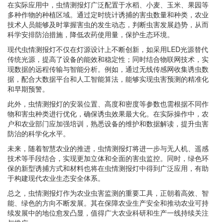
在实际应用中，虫情测报灯广泛配置于水稻、小麦、玉米、果园等
多种作物的种植区域。通过定时统计诱捕的害虫数量和种类，农业
技术人员能够及时掌握害虫的发生动态，判断虫害发展趋势，从而
科学安排防治措施，降低农药使用量，保护生态环境。
现代虫情测报灯不仅在灯源设计上不断创新，如采用LED光源替代
传统光源，提高了设备的能效和稳定性；同时结合物联网技术，实
现数据的远程传输与智能分析。例如，通过无线传感网收集诱虫数
据，配合大数据平台和人工智能算法，能够实现虫害预测的精准化
和早期预警。
此外，虫情测报灯的安装位置、高度和密度等参数也需根据不同作
物和害虫种类进行优化，确保诱虫效果最大化。在实际操作中，农
户和农业部门应加强培训，熟悉设备的维护和数据解读，提升虫害
防治的科学化水平。
未来，随着智慧农业的推进，虫情测报灯将进一步与无人机、遥感
技术等手段结合，实现更加立体和全面的害虫监控。同时，绿色环
保的新型诱捕方式和材料也将在虫情测报灯中得到广泛应用，有助
于构建现代农业生态安全体系。
总之，虫情测报灯作为农业虫害监测的重要工具，正朝着高效、智
能、绿色的方向不断发展。其在保障农业生产安全和推动农业可持
续发展中的地位愈发凸显，值得广大农业科研和生产一线持续关注